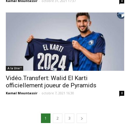
Kamal Mountassir
-
octobre 31, 2021 17:37
0
A la Une !
Vidéo.Transfert: Walid El Karti
officiellement joueur de Pyramids
Kamal Mountassir
-
octobre 7, 2021 16:30
0
1
2
3