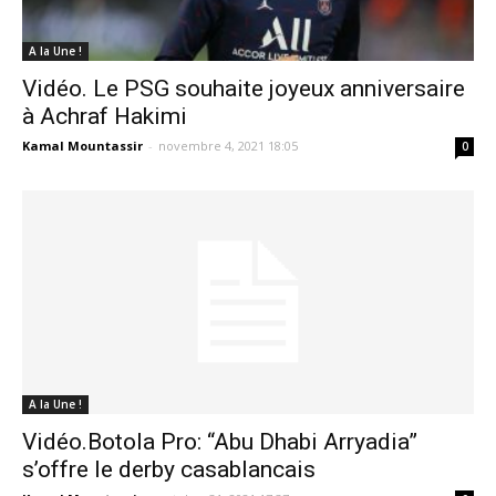
A la Une !
Vidéo. Le PSG souhaite joyeux anniversaire
à Achraf Hakimi
Kamal Mountassir
-
novembre 4, 2021 18:05
0
A la Une !
Vidéo.Botola Pro: “Abu Dhabi Arryadia”
s’offre le derby casablancais