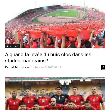
A la Une !
A quand la levée du huis clos dans les
stades marocains?
Kamal Mountassir
-
février 9, 2022 09:12
0