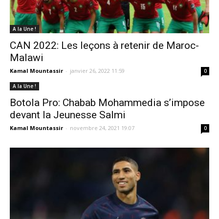
A la Une !
CAN 2022: Les leçons à retenir de Maroc-
Malawi
Kamal Mountassir
-
janvier 26, 2022 11:59
0
A la Une !
Botola Pro: Chabab Mohammedia s’impose
devant la Jeunesse Salmi
Kamal Mountassir
-
novembre 24, 2021 19:07
0