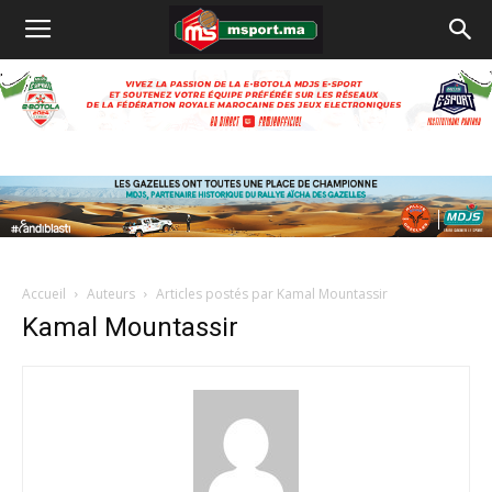
Accueil
Auteurs
Articles postés par Kamal Mountassir
Kamal Mountassir