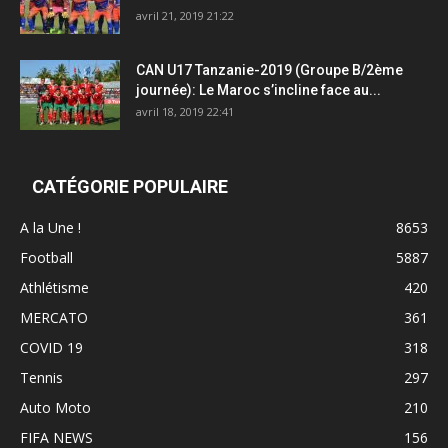
avril 21, 2019 21:22
CAN U17 Tanzanie-2019 (Groupe B/2ème
journée): Le Maroc s’incline face au...
avril 18, 2019 22:41
CATÉGORIE POPULAIRE
A la Une !
8653
Football
5887
Athlétisme
420
MERCATO
361
COVID 19
318
Tennis
297
Auto Moto
210
FIFA NEWS
156