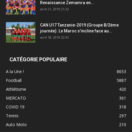
Renaissance Zemamra en...
avril 21, 2019 21:22
CAN U17 Tanzanie-2019 (Groupe B/2ème
journée): Le Maroc s’incline face au...
avril 18, 2019 22:41
CATÉGORIE POPULAIRE
A la Une !
8653
Football
5887
Athlétisme
420
MERCATO
361
COVID 19
318
Tennis
297
Auto Moto
210