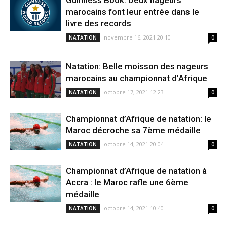
Guinness Book: Deux nageurs
marocains font leur entrée dans le
livre des records
novembre 16, 2021 20:10
NATATION
0
Natation: Belle moisson des nageurs
marocains au championnat d’Afrique
octobre 17, 2021 12:23
NATATION
0
Championnat d’Afrique de natation: le
Maroc décroche sa 7ème médaille
octobre 14, 2021 20:04
NATATION
0
Championnat d’Afrique de natation à
Accra : le Maroc rafle une 6ème
médaille
octobre 14, 2021 10:40
NATATION
0