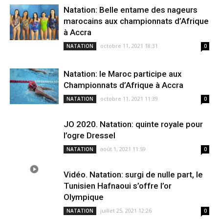
Natation: Belle entame des nageurs
marocains aux championnats d’Afrique
à Accra
octobre 11, 2021 18:31
NATATION
0
Natation: le Maroc participe aux
Championnats d’Afrique à Accra
octobre 11, 2021 11:39
NATATION
0
JO 2020. Natation: quinte royale pour
l’ogre Dressel
août 1, 2021 11:59
NATATION
0
Vidéo. Natation: surgi de nulle part, le
Tunisien Hafnaoui s’offre l’or
Olympique
juillet 25, 2021 12:26
NATATION
0