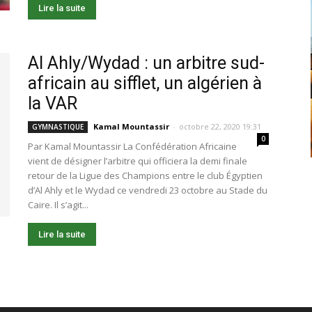
Lire la suite
Al Ahly/Wydad : un arbitre sud-
africain au sifflet, un algérien à
la VAR
Kamal Mountassir
-
octobre 22, 2020 19:31
GYMNASTIQUE
0
Par Kamal Mountassir La Confédération Africaine
vient de désigner l’arbitre qui officiera la demi finale
retour de la Ligue des Champions entre le club Égyptien
d’Al Ahly et le Wydad ce vendredi 23 octobre au Stade du
Caire. Il s’agit...
Lire la suite