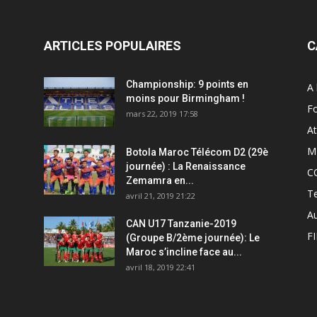
ARTICLES POPULAIRES
C
Championship: 9 points en
A 
moins pour Birmingham !
Fo
mars 22, 2019 17:58
At
M
Botola Maroc Télécom D2 (29è
journée) : La Renaissance
C
Zemamra en...
T
avril 21, 2019 21:22
A
CAN U17 Tanzanie-2019
F
(Groupe B/2ème journée): Le
Maroc s’incline face au...
avril 18, 2019 22:41