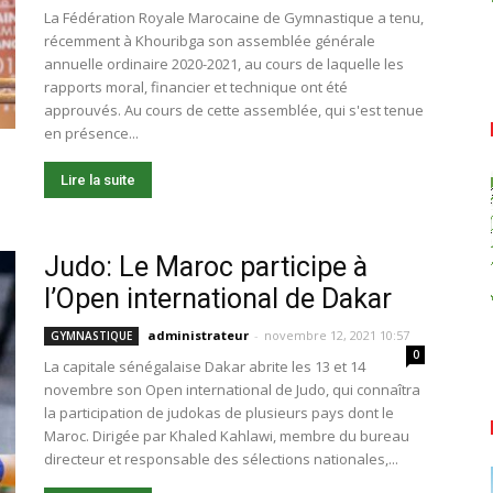
La Fédération Royale Marocaine de Gymnastique a tenu,
récemment à Khouribga son assemblée générale
annuelle ordinaire 2020-2021, au cours de laquelle les
rapports moral, financier et technique ont été
approuvés. Au cours de cette assemblée, qui s'est tenue
en présence...
Lire la suite
Judo: Le Maroc participe à
l’Open international de Dakar
administrateur
-
novembre 12, 2021 10:57
GYMNASTIQUE
0
La capitale sénégalaise Dakar abrite les 13 et 14
novembre son Open international de Judo, qui connaîtra
la participation de judokas de plusieurs pays dont le
Maroc. Dirigée par Khaled Kahlawi, membre du bureau
directeur et responsable des sélections nationales,...