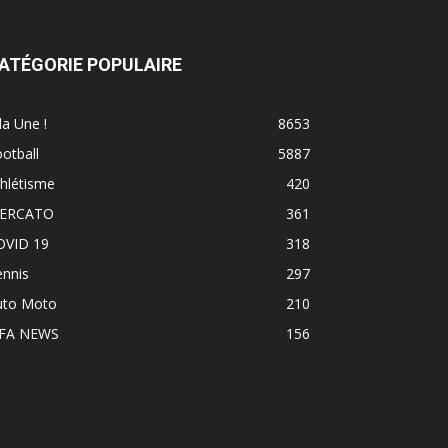
ATÉGORIE POPULAIRE
la Une !
8653
otball
5887
hlétisme
420
ERCATO
361
OVID 19
318
ennis
297
uto Moto
210
IFA NEWS
156