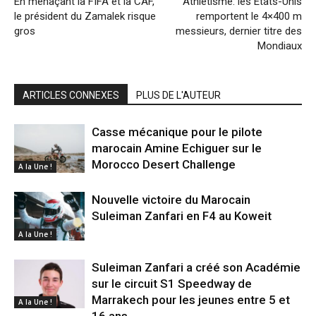
En menaçant la FIFA et la CAF,
Athlétisme: les Etats-Unis
le président du Zamalek risque
remportent le 4×400 m
gros
messieurs, dernier titre des
Mondiaux
ARTICLES CONNEXES
PLUS DE L'AUTEUR
Casse mécanique pour le pilote
marocain Amine Echiguer sur le
Morocco Desert Challenge
A la Une !
Nouvelle victoire du Marocain
Suleiman Zanfari en F4 au Koweit
A la Une !
Suleiman Zanfari a créé son Académie
sur le circuit S1 Speedway de
Marrakech pour les jeunes entre 5 et
A la Une !