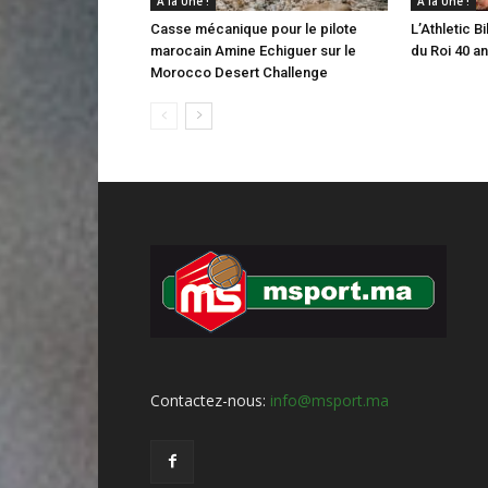
A la Une !
A la Une !
Casse mécanique pour le pilote
L’Athletic 
marocain Amine Echiguer sur le
du Roi 40 a
Morocco Desert Challenge
Contactez-nous:
info@msport.ma