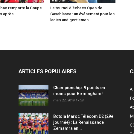
A la Une !
Bilbao remporte la Coupe
Le tournoi d’échecs Open de
ns après
Casablanca : un événement pour les
ladies and gentlemen
ARTICLES POPULAIRES
C
Championship: 9 points en
A 
moins pour Birmingham !
Fo
mars 22, 2019 17:58
At
M
Botola Maroc Télécom D2 (29è
journée) : La Renaissance
C
Zemamra en...
T