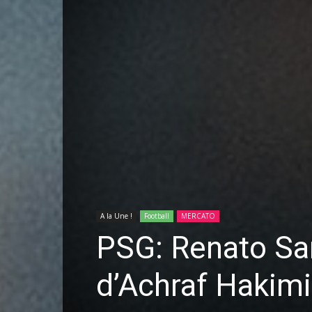
A la Une !
Football
MERCATO
PSG: Renato Sa
d’Achraf Hakimi