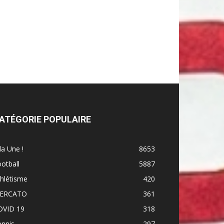
ATÉGORIE POPULAIRE
la Une !
8653
otball
5887
hlétisme
420
ERCATO
361
OVID 19
318
ennis
297