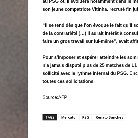
au PSG où il évoluera notamment dans le mê
son jeune compatriote Vitinha, recruté fin ju
“Il se tend dès que l’on évoque le fait qu’il s
de la contrariété (…) Il aurait intérêt à cons
faire un gros travail sur lui-même”, avait af
Pour s’imposer et espérer atteindre les somme
n’a jamais disputé plus de 25 matches de L1 p
sollicité avec le rythme infernal du PSG. Enc
toutes ces sollicitations.
Source:AFP
TAGS
Mercato
PSG
Renato Sanches