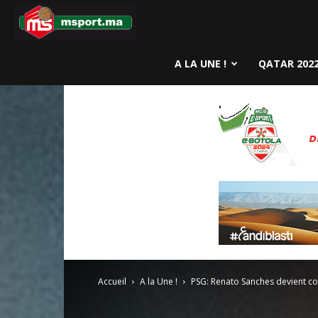
MSport.ma
A LA UNE !
QATAR 202
Accueil
A la Une !
PSG: Renato Sanches devient co