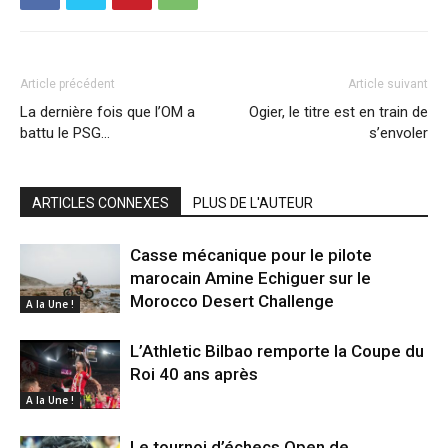
Article précédent
Article suivant
La dernière fois que l’OM a
Ogier, le titre est en train de
battu le PSG…
s’envoler
ARTICLES CONNEXES
PLUS DE L'AUTEUR
Casse mécanique pour le pilote
marocain Amine Echiguer sur le
Morocco Desert Challenge
A la Une !
L’Athletic Bilbao remporte la Coupe du
Roi 40 ans après
A la Une !
Le tournoi d’échecs Open de