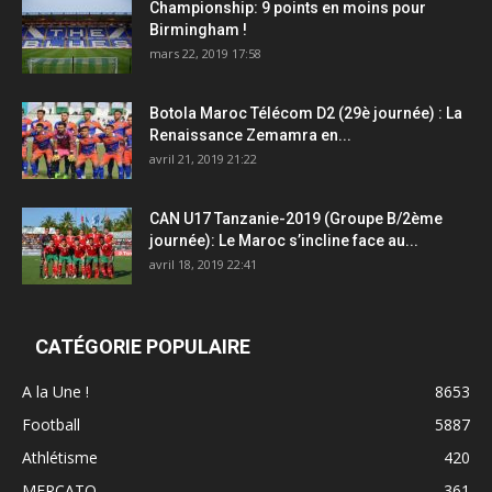
Championship: 9 points en moins pour
Birmingham !
mars 22, 2019 17:58
Botola Maroc Télécom D2 (29è journée) : La
Renaissance Zemamra en...
avril 21, 2019 21:22
CAN U17 Tanzanie-2019 (Groupe B/2ème
journée): Le Maroc s’incline face au...
avril 18, 2019 22:41
CATÉGORIE POPULAIRE
A la Une !
8653
Football
5887
Athlétisme
420
MERCATO
361