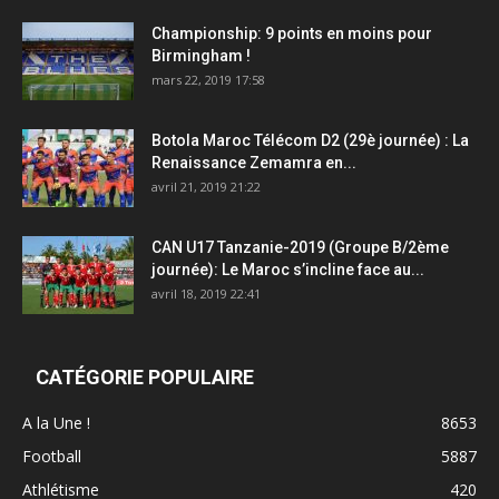
Championship: 9 points en moins pour
Birmingham !
mars 22, 2019 17:58
Botola Maroc Télécom D2 (29è journée) : La
Renaissance Zemamra en...
avril 21, 2019 21:22
CAN U17 Tanzanie-2019 (Groupe B/2ème
journée): Le Maroc s’incline face au...
avril 18, 2019 22:41
CATÉGORIE POPULAIRE
A la Une !
8653
Football
5887
Athlétisme
420