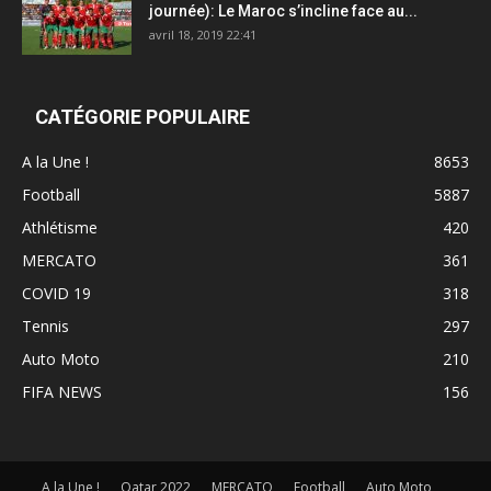
journée): Le Maroc s’incline face au...
avril 18, 2019 22:41
CATÉGORIE POPULAIRE
A la Une !
8653
Football
5887
Athlétisme
420
MERCATO
361
COVID 19
318
Tennis
297
Auto Moto
210
FIFA NEWS
156
A la Une !
Qatar 2022
MERCATO
Football
Auto Moto