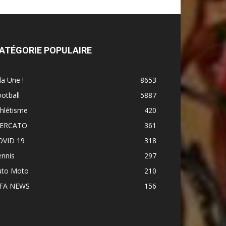
ATÉGORIE POPULAIRE
la Une !
8653
otball
5887
hlétisme
420
ERCATO
361
OVID 19
318
ennis
297
uto Moto
210
IFA NEWS
156