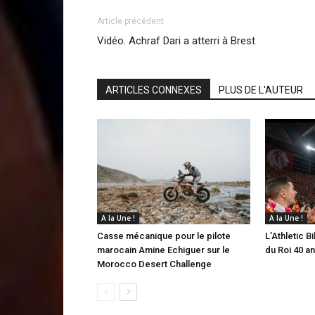
Article précédent
Vidéo. Achraf Dari a atterri à Brest
ARTICLES CONNEXES
PLUS DE L'AUTEUR
A la Une !
A la Une !
Casse mécanique pour le pilote
L’Athletic 
marocain Amine Echiguer sur le
du Roi 40 a
Morocco Desert Challenge