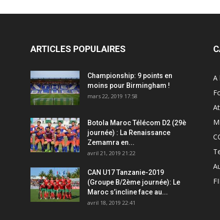
ARTICLES POPULAIRES
C
Championship: 9 points en
A 
moins pour Birmingham !
Fo
mars 22, 2019 17:58
At
M
Botola Maroc Télécom D2 (29è
journée) : La Renaissance
C
Zemamra en...
T
avril 21, 2019 21:22
A
CAN U17 Tanzanie-2019
F
(Groupe B/2ème journée): Le
Maroc s’incline face au...
avril 18, 2019 22:41