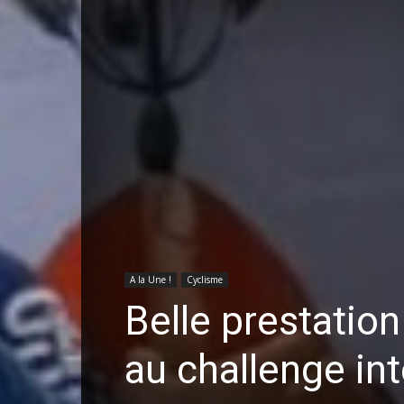
A la Une !
Cyclisme
Belle prestatio
au challenge in